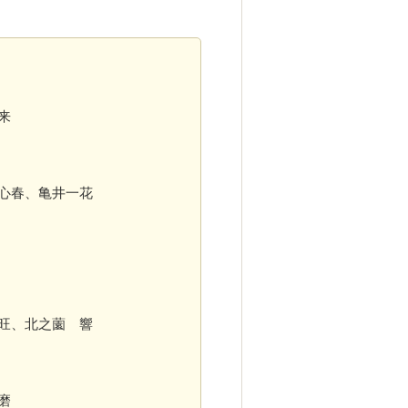
優来
心春、亀井一花
旺、北之薗 響
磨