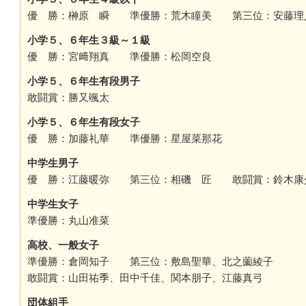
優 勝：榊原 瞬 準優勝：荒木瞳美 第三位：安藤
小学５、６年生３級～１級
優 勝：宮﨑翔真 準優勝：松岡空良
小学５、６年生有段男子
敢闘賞：勝又颯太
小学５、６年生有段女子
優 勝：加藤礼華 準優勝：星屋菜那花
中学生男子
優 勝：江藤暖弥 第三位：相磯 匠 敢闘賞：鈴木
中学生女子
準優勝：丸山准菜
高校、一般女子
準優勝：倉岡知子 第三位：敷島聖華、北之薗綾子
敢闘賞：山田祐季、田中千佳、関本朋子、江藤真弓
団体組手