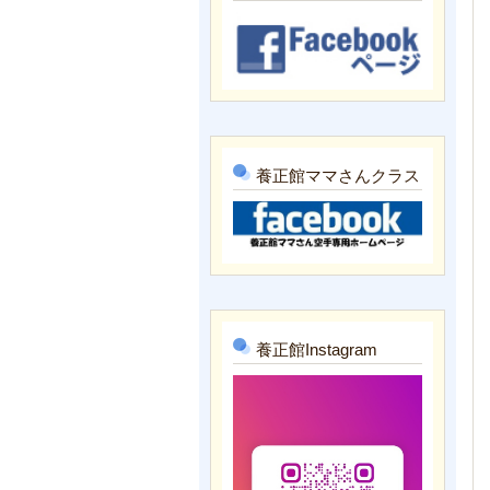
養正館ママさんクラス
養正館Instagram