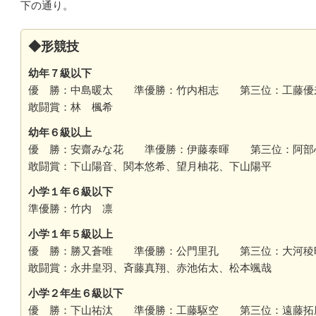
下の通り。
◆形競技
幼年７級以下
優 勝：中島暖太 準優勝：竹内相志 第三位：工藤
敢闘賞：林 楓希
幼年６級以上
優 勝：安齋みな花 準優勝：伊藤泰暉 第三位：阿部
敢闘賞：下山陽音、関本悠希、望月柚花、下山陽平
小学１年６級以下
準優勝：竹内 凛
小学１年５級以上
優 勝：勝又蒼唯 準優勝：公門里孔 第三位：大河稜
敢闘賞：永井皇羽、斉藤真翔、赤池佑太、松本颯哉
小学２年生６級以下
優 勝：下山祐汰 準優勝：工藤駆空 第三位：遠藤拓