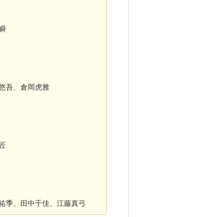
瞬
悠吾、倉岡虎雅
匠
祐季、田中千佳、江藤真弓