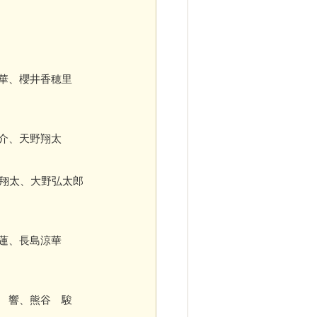
華、櫻井香穂里
介、天野翔太
翔太、大野弘太郎
蓮、長島涼華
 響、熊谷 駿