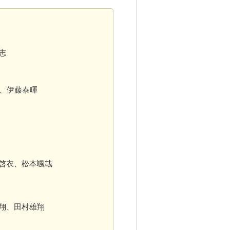
内相志
、伊藤泰暉
古啓衣、松本颯哉
 翔、田村雄翔