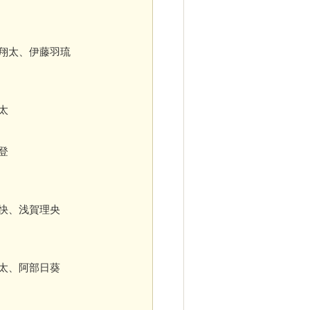
原翔太、伊藤羽琉
翔太
鈴木陽登
 快、浅賀理央
健太、阿部日葵