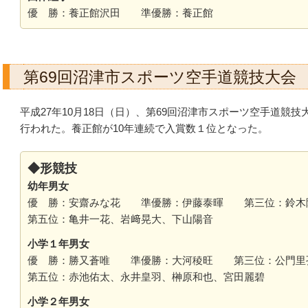
優 勝：養正館沢田 準優勝：養正館
第69回沼津市スポーツ空手道競技大会
平成27年10月18日（日）、第69回沼津市スポーツ空手道競
行われた。養正館が10年連続で入賞数１位となった。
◆形競技
幼年男女
優 勝：安齋みな花 準優勝：伊藤泰暉 第三位：鈴木
第五位：亀井一花、岩﨑晃大、下山陽音
小学１年男女
優 勝：勝又蒼唯 準優勝：大河稜旺 第三位：公門里
第五位：赤池佑太、永井皇羽、榊原和也、宮田麗碧
小学２年男女