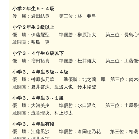
小学２年生５～４級
優 勝：岩田結良 第三位：林 亜弓
小学２年生３級以上
優 勝：伊藤耀聖 準優勝：榊原翔太 第三位：長島心
敢闘賞：敷島 更
小学３・４年生６級以下
優 勝：増田拓真 準優勝：松井雄太 第三位：工藤優
小学３、４年生５級～４級
優 勝：榊原歩乃華 準優勝：北之薗 鳳 第三位：鈴木
敢闘賞：夏井啓汰、渡邉大也、鈴木陽登
小学３、４年生３～１級
優 勝：大河美夕 準優勝：水口温久 第三位：土屋果
敢闘賞：浅賀理央、村上歩太
小学３、４年生有段
優 勝：江藤凪沙 準優勝：倉岡穂乃花 第三位：相磯
敢闘賞：櫻井香実