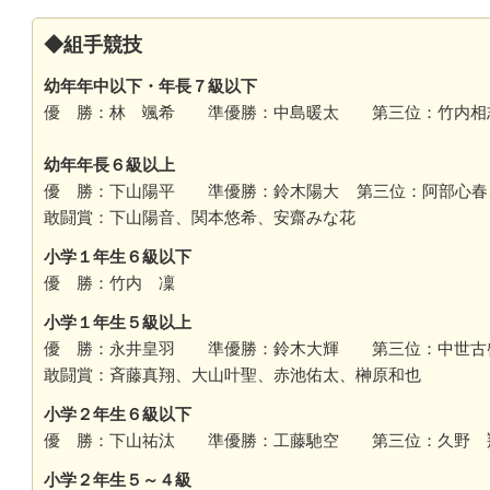
◆組手競技
幼年年中以下・年長７級以下
優 勝：林 颯希 準優勝：中島暖太 第三位：竹
幼年年長６級以上
優 勝：下山陽平 準優勝：鈴木陽大 第三位：阿部心春
敢闘賞：下山陽音、関本悠希、安齋みな花
小学１年生６級以下
優 勝：竹内 凜
小学１年生５級以上
優 勝：永井皇羽 準優勝：鈴木大輝 第三位：中世
敢闘賞：斉藤真翔、大山叶聖、赤池佑太、榊原和也
小学２年生６級以下
優 勝：下山祐汰 準優勝：工藤馳空 第三位：久野
小学２年生５～４級