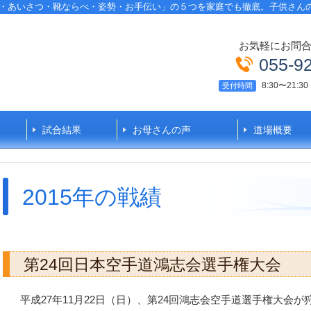
事・あいさつ・靴ならべ・姿勢・お手伝い」の５つを家庭でも徹底。子供さん
お気軽にお問
055-9
8:30〜21
受付時間
試合結果
お母さんの声
道場概要
2015年の戦績
第24回日本空手道鴻志会選手権大会
平成27年11月22日（日）、第24回鴻志会空手道選手権大会